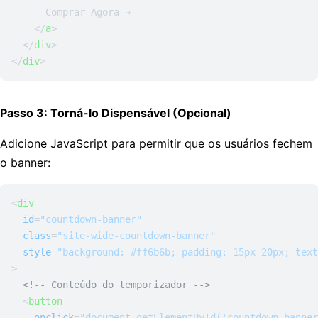
      Comprar Agora →

</
a
>
</
div
>
</
div
>
Passo 3: Torná-lo Dispensável (Opcional)
Adicione JavaScript para permitir que os usuários fechem
o banner:
<
div
id
=
"countdown-banner"
class
=
"site-wide-countdown-banner"
style
=
"background: #ff6b6b; padding: 15px 20px; text
>
<!-- Conteúdo do temporizador -->
<
button
onclick
=
"document.getElementById('countdown-banner