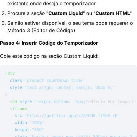
existente onde deseja o temporizador
Procure a seção
"Custom Liquid"
ou
"Custom HTML"
Se não estiver disponível, o seu tema pode requerer o
Método 3 (Editor de Código)
Passo 4: Inserir Código do Temporizador
Cole este código na seção Custom Liquid:
<
div
class
=
"product-countdown-timer"
style
=
"text-align: center; margin: 30px 0;"
>
<
h3
style
=
"margin-bottom: 15px;"
>
Oferta Por Tempo Li
<
iframe
src
=
"https://gettickr.app/r/#YOUR-TIMER-ID"
width
=
"100%"
height
=
"300"
style
=
"border: none; max-width: 800px; margin: 0 a