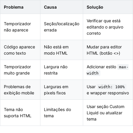
Problema
Causa
Solução
Verificar que está
Temporizador
Seção/localização
editando o arquivo
não aparece
errada
correto
Código aparece
Não está em
Mudar para editor
como texto
modo HTML
HTML (botão <>)
Temporizador
Largura não
Adicionar estilo
max-
muito grande
restrita
width
Problemas de
Larguras em
Usar
width: 100%
exibição mobile
pixels fixos
e wrapper responsivo
Usar seção Custom
Tema não
Limitações do
Liquid ou atualizar
suporta HTML
tema
tema