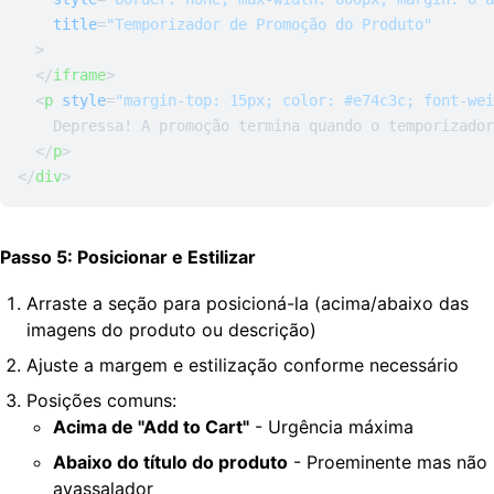
title
=
"Temporizador de Promoção do Produto"
  >
</
iframe
>
<
p
style
=
"margin-top: 15px; color: #e74c3c; font-wei
    Depressa! A promoção termina quando o temporizador
</
p
>
</
div
>
Passo 5: Posicionar e Estilizar
Arraste a seção para posicioná-la (acima/abaixo das
imagens do produto ou descrição)
Ajuste a margem e estilização conforme necessário
Posições comuns:
Acima de "Add to Cart"
- Urgência máxima
Abaixo do título do produto
- Proeminente mas não
avassalador