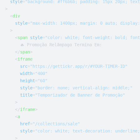
style
=
"background: #ff6b6b; padding: 15px 20px; text
>
<
div
style
=
"max-width: 1400px; margin: 0 auto; display:
  >
<
span
style
=
"color: white; font-weight: bold; font
      🔥 Promoção Relâmpago Termina Em:

</
span
>
<
iframe
src
=
"https://gettickr.app/r/#YOUR-TIMER-ID"
width
=
"400"
height
=
"60"
style
=
"border: none; vertical-align: middle;"
title
=
"Temporizador de Banner de Promoção"
    >
</
iframe
>
<
a
href
=
"/collections/sale"
style
=
"color: white; text-decoration: underline;
    >