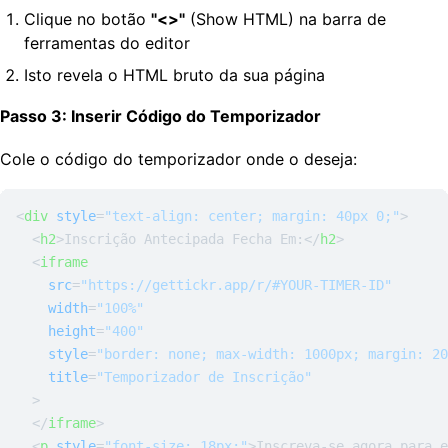
Clique no botão
"<>"
(Show HTML) na barra de
ferramentas do editor
Isto revela o HTML bruto da sua página
Passo 3: Inserir Código do Temporizador
Cole o código do temporizador onde o deseja:
<
div
style
=
"text-align: center; margin: 40px 0;"
>
<
h2
>
Inscrição Antecipada Fecha Em:
</
h2
>
<
iframe
src
=
"https://gettickr.app/r/#YOUR-TIMER-ID"
width
=
"100%"
height
=
"400"
style
=
"border: none; max-width: 1000px; margin: 2
title
=
"Temporizador de Inscrição"
  >
</
iframe
>
<
p
style
=
"font-size: 18px;"
>
Inscreva-se agora para e