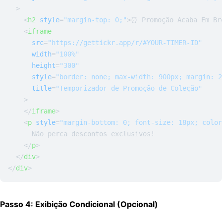
  >
<
h2
style
=
"margin-top: 0;"
>
⏰ Promoção Acaba Em Br
<
iframe
src
=
"https://gettickr.app/r/#YOUR-TIMER-ID"
width
=
"100%"
height
=
"300"
style
=
"border: none; max-width: 900px; margin: 2
title
=
"Temporizador de Promoção de Coleção"
    >
</
iframe
>
<
p
style
=
"margin-bottom: 0; font-size: 18px; color
      Não perca descontos exclusivos!

</
p
>
</
div
>
</
div
>
Passo 4: Exibição Condicional (Opcional)