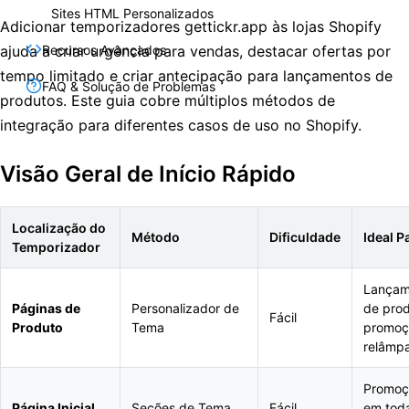
Sites HTML Personalizados
Adicionar temporizadores gettickr.app às lojas Shopify
ajuda a criar urgência para vendas, destacar ofertas por
Recursos Avançados
tempo limitado e criar antecipação para lançamentos de
FAQ & Solução de Problemas
produtos. Este guia cobre múltiplos métodos de
integração para diferentes casos de uso no Shopify.
Visão Geral de Início Rápido
Localização do
Método
Dificuldade
Ideal P
Temporizador
Lançam
Páginas de
Personalizador de
de prod
Fácil
Produto
Tema
promoç
relâmp
Promoç
Página Inicial
Seções de Tema
Fácil
em tod