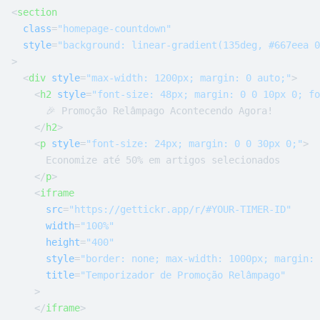
<
section
class
=
"homepage-countdown"
style
=
"background: linear-gradient(135deg, #667eea 0
>
<
div
style
=
"max-width: 1200px; margin: 0 auto;"
>
<
h2
style
=
"font-size: 48px; margin: 0 0 10px 0; fo
      🎉 Promoção Relâmpago Acontecendo Agora!

</
h2
>
<
p
style
=
"font-size: 24px; margin: 0 0 30px 0;"
>
      Economize até 50% em artigos selecionados

</
p
>
<
iframe
src
=
"https://gettickr.app/r/#YOUR-TIMER-ID"
width
=
"100%"
height
=
"400"
style
=
"border: none; max-width: 1000px; margin: 
title
=
"Temporizador de Promoção Relâmpago"
    >
</
iframe
>