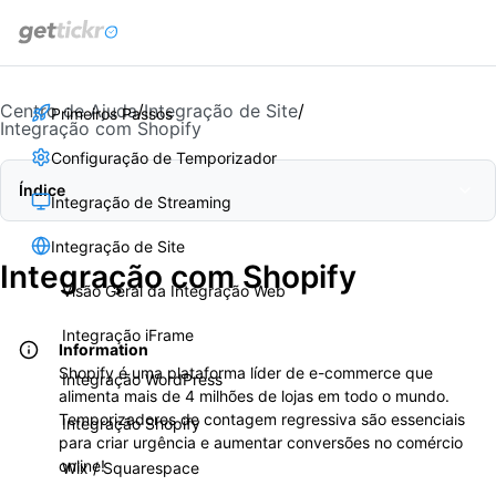
get
tickr
Centro de Ajuda
/
Integração de Site
/
Primeiros Passos
Integração com Shopify
Configuração de Temporizador
Índice
Integração de Streaming
Integração de Site
Integração com Shopify
Visão Geral da Integração Web
Integração iFrame
Information
Shopify é uma plataforma líder de e-commerce que
Integração WordPress
alimenta mais de 4 milhões de lojas em todo o mundo.
Temporizadores de contagem regressiva são essenciais
Integração Shopify
para criar urgência e aumentar conversões no comércio
online!
Wix / Squarespace