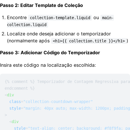
Passo 2: Editar Template de Coleção
Encontre
ou
collection-template.liquid
main-
collection.liquid
Localize onde deseja adicionar o temporizador
(normalmente após
)
<h1>{{ collection.title }}</h1>
Passo 3: Adicionar Código do Temporizador
Insira este código na localização escolhida:
{% comment %} Temporizador de Contagem Regressiva para
<
div
class
=
"collection-countdown-wrapper"
style
=
"margin: 40px auto; max-width: 1200px; padding
>
<
div
style
=
"text-align: center; background: #f8f9fa; pa