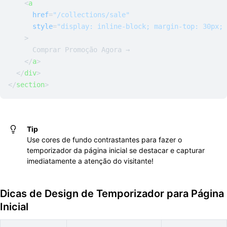
<
a
href
=
"/collections/sale"
style
=
"display: inline-block; margin-top: 30px; 
    >
      Comprar Promoção Agora →

</
a
>
</
div
>
</
section
>
Tip
Use cores de fundo contrastantes para fazer o
temporizador da página inicial se destacar e capturar
imediatamente a atenção do visitante!
Dicas de Design de Temporizador para Página
Inicial