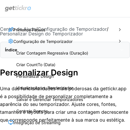
get
tickr
Centro de Ajuda
/
Configuração de Temporizador
/
Primeiros Passos
Personalizar Design do Temporizador
Configuração de Temporizador
Índice
Criar Contagem Regressiva (Duração)
Criar CountTo (Data)
Personalizar Design
Personalizar Design
Visualização vs. Renderizador
Uma das funcionalidades mais poderosas da gettickr.app
é a possibilidade de personalizar completamente a
Salvar e Gerenciar Temporizadores
aparência do seu temporizador. Ajuste cores, fontes,
Controle Remoto
tamanhos e layouts para criar uma contagem decrescente
que corresponde perfeitamente à sua marca ou estética.
Integração de Streaming