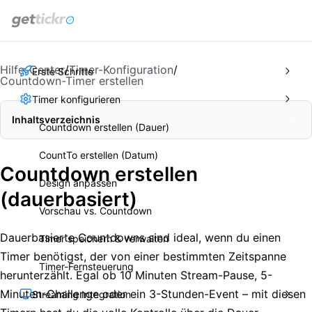
get
tickr
Hilfe-Center
/
Timer-Konfiguration
/
Erste Schritte
Countdown-Timer erstellen
Timer konfigurieren
Inhaltsverzeichnis
Countdown erstellen (Dauer)
CountTo erstellen (Datum)
Countdown erstellen
Design anpassen
(dauerbasiert)
Vorschau vs. Countdown
Dauerbasierte Countdowns sind ideal, wenn du einen
Timer speichern & verwalten
Timer benötigst, der von einer bestimmten Zeitspanne
Timer-Fernsteuerung
herunterzählt. Egal ob 10 Minuten Stream-Pause, 5-
Minuten-Challenge oder ein 3-Stunden-Event – mit diesen
Streaming Integration