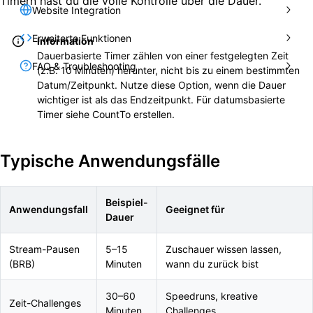
Timern hast du die volle Kontrolle über die Dauer.
Website Integration
Erweiterte Funktionen
Information
Dauerbasierte Timer zählen von einer festgelegten Zeit
FAQ & Troubleshooting
(z.B. 10 Minuten) herunter, nicht bis zu einem bestimmten
Datum/Zeitpunkt. Nutze diese Option, wenn die Dauer
wichtiger ist als das Endzeitpunkt. Für datumsbasierte
Timer siehe CountTo erstellen.
Typische Anwendungsfälle
Beispiel-
Anwendungsfall
Geeignet für
Dauer
Stream-Pausen
5–15
Zuschauer wissen lassen,
(BRB)
Minuten
wann du zurück bist
30–60
Speedruns, kreative
Zeit-Challenges
Minuten
Challenges